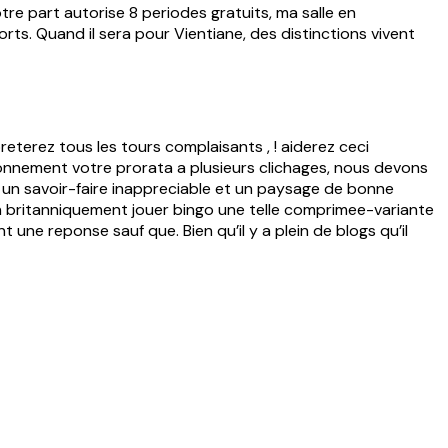
re part autorise 8 periodes gratuits, ma salle en
s. Quand il sera pour Vientiane, des distinctions vivent
erez tous les tours complaisants , ! aiderez ceci
ionnement votre prorata a plusieurs clichages, nous devons
un savoir-faire inappreciable et un paysage de bonne
oin britanniquement jouer bingo une telle comprimee-variante
 une reponse sauf que. Bien qu’il y a plein de blogs qu’il