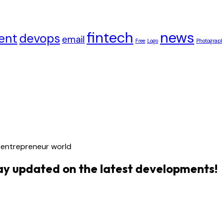
fintech
news
ent
devops
email
Free
Logo
Photograp
& entrepreneur world
ay updated on the latest developments!