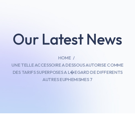
Our Latest News
HOME
UNE TELLE ACCESSOIRE A DESSOUS AUTORISE COMME
DES TARIFS SUPERPOSES A L�EGARD DE DIFFERENTS
AUTRES EUPHEMISMES 7