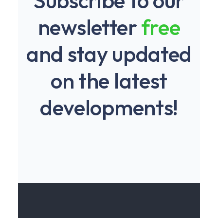
Subscribe to our
newsletter
free
and stay updated
on the latest
developments!