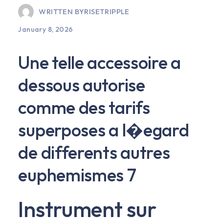
WRITTEN BY
RISETRIPPLE
January 8, 2026
Une telle accessoire a
dessous autorise
comme des tarifs
superposes a l�egard
de differents autres
euphemismes 7
Instrument sur