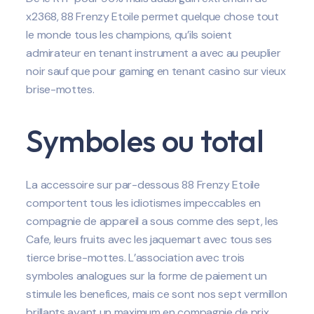
x2368, 88 Frenzy Etoile permet quelque chose tout
le monde tous les champions, qu’ils soient
admirateur en tenant instrument a avec au peuplier
noir sauf que pour gaming en tenant casino sur vieux
brise-mottes.
Symboles ou total
La accessoire sur par-dessous 88 Frenzy Etoile
comportent tous les idiotismes impeccables en
compagnie de appareil a sous comme des sept, les
Cafe, leurs fruits avec les jaquemart avec tous ses
tierce brise-mottes. L’association avec trois
symboles analogues sur la forme de paiement un
stimule les benefices, mais ce sont nos sept vermillon
brillants ayant un maximum en compagnie de prix.