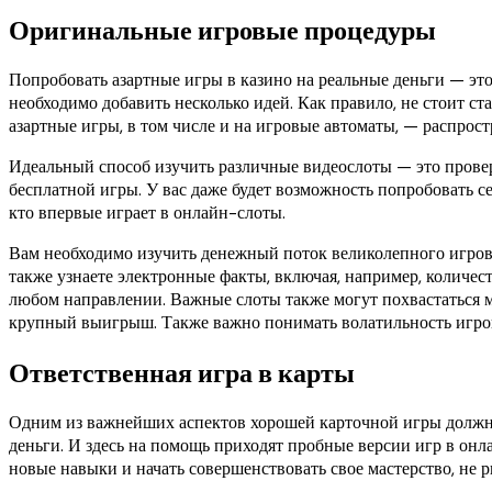
Оригинальные игровые процедуры
Попробовать азартные игры в казино на реальные деньги — это
необходимо добавить несколько идей. Как правило, не стоит с
азартные игры, в том числе и на игровые автоматы, — распрос
Идеальный способ изучить различные видеослоты — это провер
бесплатной игры. У вас даже будет возможность попробовать с
кто впервые играет в онлайн-слоты.
Вам необходимо изучить денежный поток великолепного игровог
также узнаете электронные факты, включая, например, колич
любом направлении. Важные слоты также могут похвастаться м
крупный выигрыш. Также важно понимать волатильность игров
Ответственная игра в карты
Одним из важнейших аспектов хорошей карточной игры должно
деньги. И здесь на помощь приходят пробные версии игр в онла
новые навыки и начать совершенствовать свое мастерство, не 