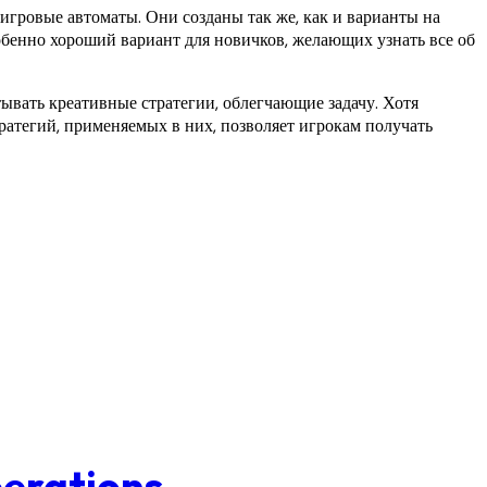
игровые автоматы. Они созданы так же, как и варианты на
собенно хороший вариант для новичков, желающих узнать все об
ывать креативные стратегии, облегчающие задачу. Хотя
атегий, применяемых в них, позволяет игрокам получать
perations