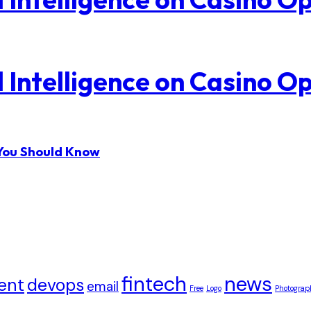
l Intelligence on Casino O
You Should Know
fintech
news
ent
devops
email
Free
Logo
Photograp