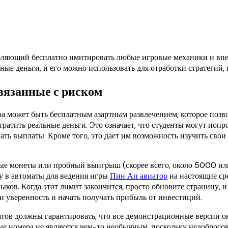
воляющий бесплатно имитировать любые игровые механики и впе
ные деньги, и его можно использовать для отработки стратегий, 
вязанные с риском
гра может быть бесплатным азартным развлечением, которое поз
ратить реальные деньги. Это означает, что студенты могут попр
ть выплаты. Кроме того, это дает им возможность изучить свои 
ые монеты или пробный выигрыш (скорее всего, около 5000 или
ру в автоматы для ведения игры
Пин Ап авиатор
на настоящие сре
ков. Когда этот лимит закончится, просто обновите страницу, и
и уверенность и начать получать прибыль от инвестиций.
тов должны гарантировать, что все демонстрационные версии о
вые номера не являются чем-то необычным, поскольку недобросо