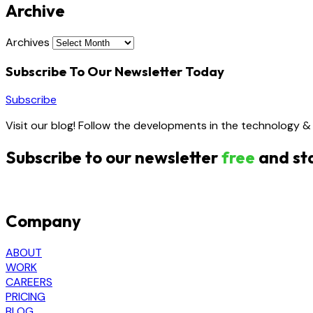
Archive
Archives
Subscribe To Our Newsletter Today
Subscribe
Visit our blog! Follow the developments in the technology 
Subscribe to our newsletter
free
and st
Company
ABOUT
WORK
CAREERS
PRICING
BLOG