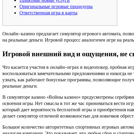
Приятные новые услуги
Оригинальные игровые процедуры
Ответственная игра в карты
Онлайн-казино предлагает симулятор игрового автомата, поз
на реальные деньги.
Игровой процесс аналогичен игре на реаль
Игровой внешний вид и ощущения, не с
Что касается участия в онлайн-играх в видеопокер, пробная и
воспользоваться замечательными предложениями и никогда не т
узнать, как работают бонусные программы, позволяющие получа
реальные деньги.
В симуляторе казино «Войны казино» предусмотрены серебрян
освоения игры. Нет смысла в тот же час приниматься вести иг
который дает вероятность бесплатной игры и приобретения навы
делает симулятор отличной возможностью для новичков обрест
Большое количество авторитетных спортивных игровых автома
аналогам компании. Это показывает, что любые сбои и старто