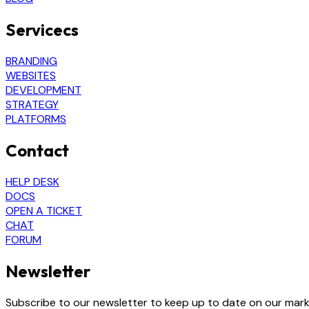
Servicecs
BRANDING
WEBSITES
DEVELOPMENT
STRATEGY
PLATFORMS
Contact
HELP DESK
DOCS
OPEN A TICKET
CHAT
FORUM
Newsletter
Subscribe to our newsletter to keep up to date on our market