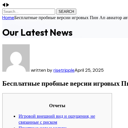
SEARCH
Home
Бесплатные пробные версии игровых Пин Ап авиатор авт
Our Latest News
written by
risetripple
April 25, 2025
Бесплатные пробные версии игровых Пи
Отчеты
Игровой внешний вид и ощущения, не
связанные с риском