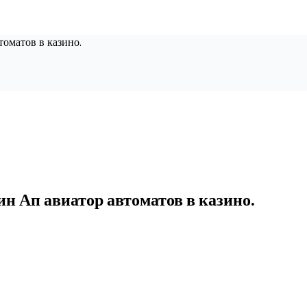
оматов в казино.
н Ап авиатор автоматов в казино.