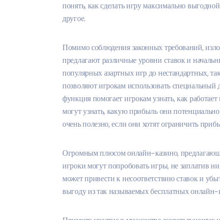
понять, как сделать игру максимально выгодной,
другое.
Помимо соблюдения законных требований, изло
предлагают различные уровни ставок и начальн
популярных азартных игр до нестандартных, та
позволяют игрокам использовать специальный д
функция помогает игрокам узнать, как работает 
могут узнать, какую прибыль они потенциально 
очень полезно, если они хотят ограничить приб
Огромным плюсом онлайн-казино, предлагающих 
игроки могут попробовать игры, не заплатив ни
может привести к несоответствию ставок и убыт
выгоду из так называемых бесплатных онлайн-и