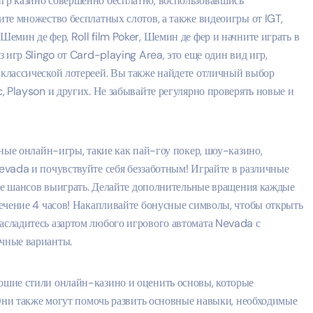
гр казино совершенно бесплатно, воспользовавшись
те множество бесплатных слотов, а также видеоигры от IGT,
емин де фер, Roll film Poker, Шемин де фер и начните играть в
 игр Slingo от Card-playing Area, это еще один вид игр,
классической лотереей. Вы также найдете отличный выбор
, Playson и других. Не забывайте регулярно проверять новые и
тные онлайн-игры, такие как пай-гоу покер, шоу-казино,
evada и почувствуйте себя беззаботным! Играйте в различные
льше шансов выиграть. Делайте дополнительные вращения каждые
течение 4 часов! Накапливайте бонусные символы, чтобы открыть
асладитесь азартом любого игрового автомата Nevada с
чные варианты.
ошие стили онлайн-казино и оценить основы, которые
 Они также могут помочь развить основные навыки, необходимые