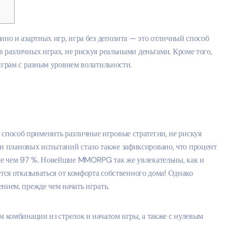
зино и азартных игр, игра без депозита — это отличный способ
в различных играх, не рискуя реальными деньгами. Кроме того,
 играм с разным уровнем волатильности.
способ применить различные игровые стратегии, не рискуя
 плановых испытаний стало также зафиксировано, что процент
 чем 97 %. Новейшие MMORPG так же увлекательны, как и
ется отказываться от комфорта собственного дома! Однако
нием, прежде чем начать играть.
ем комбинации из стрелок и началом игры, а также с нулевым