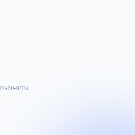
НЛАЙН-ИГРЫ.