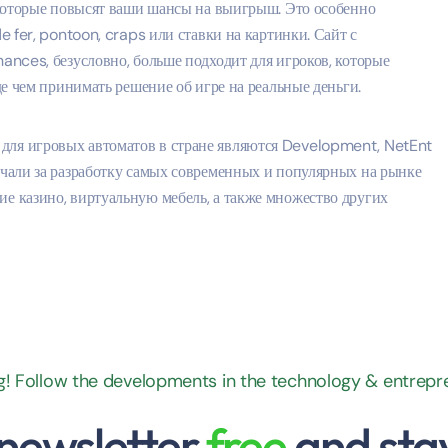
 которые повысят ваши шансы на выигрыш. Это особенно
e fer, pontoon, craps или ставки на картинки. Сайт с
ances, безусловно, больше подходит для игроков, которые
де чем принимать решение об игре на реальные деньги.
ля игровых автоматов в стране являются Development, NetEnt
чали за разработку самых современных и популярных на рынке
е казино, виртуальную мебель, а также множество других
og! Follow the developments in the technology & entrep
 newsletter
free
and sta