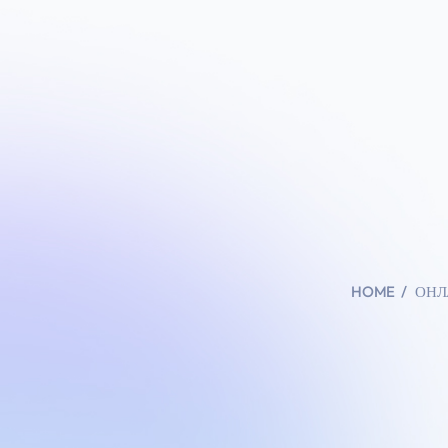
HOME
ОНЛ