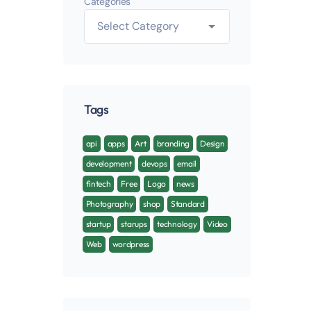
Categories
Tags
api
apps
Art
branding
Design
development
devops
email
fintech
Free
Logo
news
Photography
shop
Standard
startup
starups
technology
Video
Web
wordpress