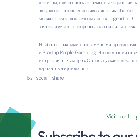
для игры, или освоить современные стратегии,
актуально в отношении таких игр, как chemin d
множеством увлекательных игр в Legend for Ch
захотят изучить и попробовать свои силы, преж
Наиболее важными программными продуктами д
и Startup Purple Gambling. Эти компании отве
игр различных жанров. Они выпускают домашни
вариантов азартных игр.
[xs_social_share]
Visit our bl
Subscribe to our