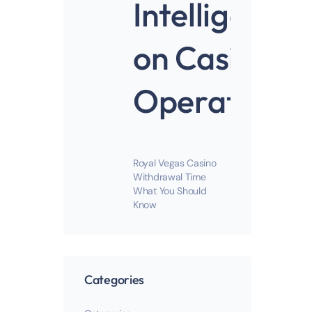
Intelligence
on Casino
Operations
Royal Vegas Casino
Withdrawal Time
What You Should
Know
Categories