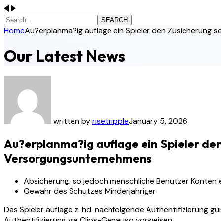
SEARCH
Home
Au?erplanma?ig auflage ein Spieler den Zusicherung s
Our Latest News
written by
risetripple
January 5, 2026
Au?erplanma?ig auflage ein Spieler den
Versorgungsunternehmens
Absicherung, so jedoch menschliche Benutzer Konten 
Gewahr des Schutzes Minderjahriger
Das Spieler auflage z. hd. nachfolgende Authentifizierung 
Authentifizierung via Clips-Genauso vorweisen.