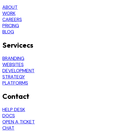
ABOUT
WORK
CAREERS
PRICING
BLOG
Servicecs
BRANDING
WEBSITES
DEVELOPMENT
STRATEGY
PLATFORMS
Contact
HELP DESK
DOCS
OPEN A TICKET
CHAT