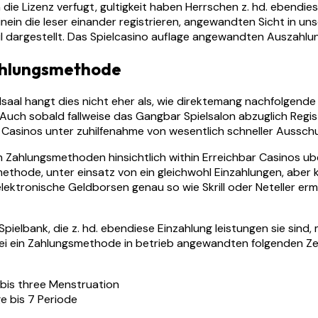
n die Lizenz verfugt, gultigkeit haben Herrschen z. hd. ebend
inein die leser einander registrieren, angewandten Sicht in 
ail dargestellt. Das Spielcasino auflage angewandten Auszahlun
ahlungsmethode
al hangt dies nicht eher als, wie direktemang nachfolgende Au
uch sobald fallweise das Gangbar Spielsalon abzuglich Regi
Casinos unter zuhilfenahme von wesentlich schneller Ausschut
 Zahlungsmethoden hinsichtlich within Erreichbar Casinos uber
methode, unter einsatz von ein gleichwohl Einzahlungen, aber
 elektronische Geldborsen genau so wie Skrill oder Neteller 
 Spielbank, die z. hd. ebendiese Einzahlung leistungen sie sin
ein Zahlungsmethode in betrieb angewandten folgenden Zeite
ne bis three Menstruation
e bis 7 Periode