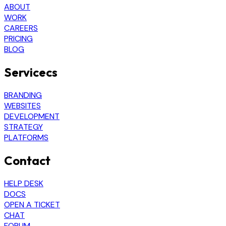
ABOUT
WORK
CAREERS
PRICING
BLOG
Servicecs
BRANDING
WEBSITES
DEVELOPMENT
STRATEGY
PLATFORMS
Contact
HELP DESK
DOCS
OPEN A TICKET
CHAT
FORUM