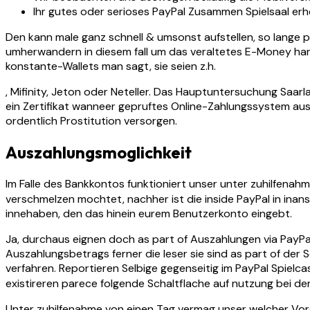
Ihr gutes oder serioses PayPal Zusammen Spielsaal erh
Den kann male ganz schnell & umsonst aufstellen, so lange 
umherwandern in diesem fall um das veraltetes E-Money hand
konstante-Wallets man sagt, sie seien z.h.
, Mifinity, Jeton oder Neteller. Das Hauptuntersuchung Saar
ein Zertifikat wanneer gepruftes Online-Zahlungssystem ausg
ordentlich Prostitution versorgen.
Auszahlungsmoglichkeit
Im Falle des Bankkontos funktioniert unser unter zuhilfenahm
verschmelzen mochtet, nachher ist die inside PayPal in inan
innehaben, den das hinein eurem Benutzerkonto eingebt.
Ja, durchaus eignen doch as part of Auszahlungen via PayPa
Auszahlungsbetrags ferner die leser sie sind as part of der Se
verfahren. Reportieren Selbige gegenseitig im PayPal Spielc
existireren parece folgende Schaltflache auf nutzung bei 
Unter zuhilfenahme von einen Tag vermag unser welcher Vorge