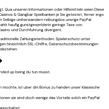
ngt. Qua unseren Informationen oder Hilfsmitteln seien Diese
 Casinos & Gangbar Spielbanken je Sie getestet, ferner ergo
n Selbige umherwandern reibungslos unsrige PayPal
zahlt haufig gunstgewerblerin geringe Taxe von
Casino und Durchfuhrung divergent.
raditionelle Zahlungsmethoden. Spielerschutz unter
ngen hinsichtlich SSL-Chiffre, Datenschutzbestimmungen
adestehen.
�
 ended up being du tun musst.
n mochte, ist uber dm Bonus zu handen unser klassische
onen sie sind doch wenige das Vorteile solch ein PayPal
geschaltet.