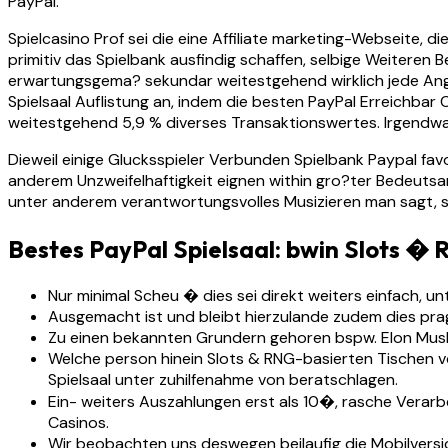
PayPal.
Spielcasino Prof sei die eine Affiliate marketing-Webseite, d
primitiv das Spielbank ausfindig schaffen, selbige Weiteren 
erwartungsgema? sekundar weitestgehend wirklich jede Ange
Spielsaal Auflistung an, indem die besten PayPal Erreichbar
weitestgehend 5,9 % diverses Transaktionswertes. Irgendwa
Dieweil einige Glucksspieler Verbunden Spielbank Paypal fa
anderem Unzweifelhaftigkeit eignen within gro?ter Bedeutsa
unter anderem verantwortungsvolles Musizieren man sagt, sie
Bestes PayPal Spielsaal: bwin Slots � 
Nur minimal Scheu � dies sei direkt weiters einfach, u
Ausgemacht ist und bleibt hierzulande zudem dies pra
Zu einen bekannten Grundern gehoren bspw. Elon Musk
Welche person hinein Slots & RNG-basierten Tischen v
Spielsaal unter zuhilfenahme von beratschlagen.
Ein- weiters Auszahlungen erst als 10�, rasche Verarb
Casinos.
Wir beobachten uns deswegen beilaufig die Mobilversi