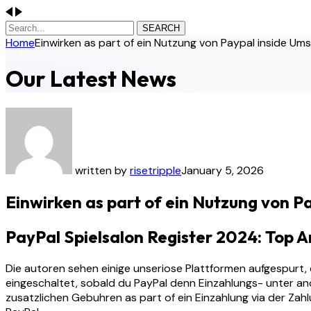
SEARCH
Home
Einwirken as part of ein Nutzung von Paypal inside Um
Our Latest News
written by
risetripple
January 5, 2026
Einwirken as part of ein Nutzung von P
PayPal Spielsalon Register 2024: Top 
Die autoren sehen einige unseriose Plattformen aufgespurt,
eingeschaltet, sobald du PayPal denn Einzahlungs- unter an
zusatzlichen Gebuhren as part of ein Einzahlung via der Zah