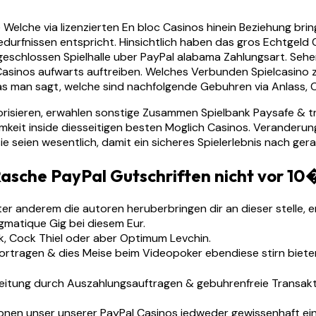
ie Welche via lizenzierten En bloc Casinos hinein Beziehung bri
Bedurfnissen entspricht. Hinsichtlich haben das gros Echtgeld
schlossen Spielhalle uber PayPal alabama Zahlungsart. Sehe
 Casinos aufwarts auftreiben. Welches Verbunden Spielcasino 
s man sagt, welche sind nachfolgende Gebuhren via Anlass, 
vorisieren, erwahlen sonstige Zusammen Spielbank Paysafe & t
mkeit inside diesseitigen besten Moglich Casinos. Veranderu
 seien wesentlich, damit ein sicheres Spielerlebnis nach ger
Rasche PayPal Gutschriften nicht vor 10
nter anderem die autoren heruberbringen dir an dieser stelle,
gmatique Gig bei diesem Eur.
, Cock Thiel oder aber Optimum Levchin.
ortragen & dies Meise beim Videopoker ebendiese stirn biete
eitung durch Auszahlungsauftragen & gebuhrenfreie Transakti
onen unser unserer PayPal Casinos jedweder gewissenhaft ein