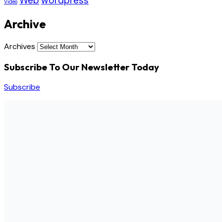
Web
wordpress
Video
Archive
Archives
Subscribe To Our Newsletter Today
Subscribe