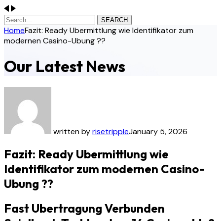
SEARCH
Home
Fazit: Ready Ubermittlung wie Identifikator zum
modernen Casino-Ubung ??
Our Latest News
written by
risetripple
January 5, 2026
Fazit: Ready Ubermittlung wie
Identifikator zum modernen Casino-
Ubung ??
Fast Ubertragung Verbunden