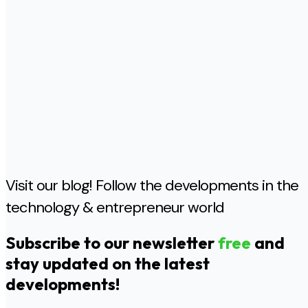
Visit our blog! Follow the developments in the
technology & entrepreneur world
Subscribe to our newsletter
free
and
stay updated on the latest
developments!