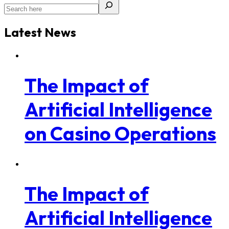
Latest News
The Impact of
Artificial Intelligence
on Casino Operations
The Impact of
Artificial Intelligence