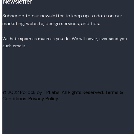
Newsletter
Subscribe to our newsletter to keep up to date on our
marketing, website, design services, and tips.
We hate spam as much as you do. We will never, ever send you
such emails.
© 2022 Pollock by TPLabs. All Rights Reserved. Terms &
Conditions. Privacy Policy.