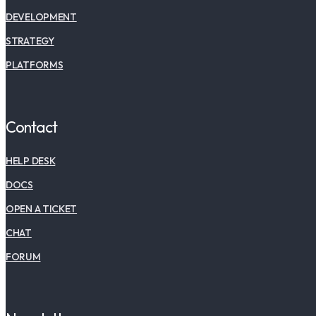
DEVELOPMENT
STRATEGY
PLATFORMS
Contact
HELP DESK
DOCS
OPEN A TICKET
CHAT
FORUM