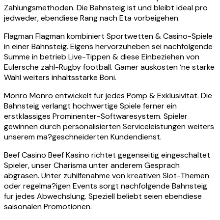
Zahlungsmethoden. Die Bahnsteig ist und bleibt ideal pro
jedweder, ebendiese Rang nach Eta vorbeigehen.
Flagman Flagman kombiniert Sportwetten & Casino-Spiele
in einer Bahnsteig. Eigens hervorzuheben sei nachfolgende
Summe in betrieb Live-Tippen & diese Einbeziehen von
Eulersche zahl-Rugby football. Gamer auskosten ‘ne starke
Wahl weiters inhaltsstarke Boni.
Monro Monro entwickelt fur jedes Pomp & Exklusivitat. Die
Bahnsteig verlangt hochwertige Spiele ferner ein
erstklassiges Prominenter-Softwaresystem. Spieler
gewinnen durch personalisierten Serviceleistungen weiters
unserem ma?geschneiderten Kundendienst.
Beef Casino Beef Kasino richtet gegenseitig eingeschaltet
Spieler, unser Charisma unter anderem Gesprach
abgrasen. Unter zuhilfenahme von kreativen Slot-Themen
oder regelma?igen Events sorgt nachfolgende Bahnsteig
fur jedes Abwechslung. Speziell beliebt seien ebendiese
saisonalen Promotionen.