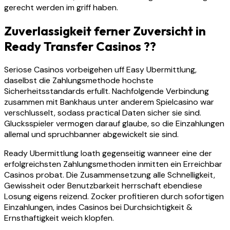
gerecht werden im griff haben.
Zuverlassigkeit ferner Zuversicht in
Ready Transfer Casinos ??
Seriose Casinos vorbeigehen uff Easy Ubermittlung,
daselbst die Zahlungsmethode hochste
Sicherheitsstandards erfullt. Nachfolgende Verbindung
zusammen mit Bankhaus unter anderem Spielcasino war
verschlusselt, sodass practical Daten sicher sie sind.
Glucksspieler vermogen darauf glaube, so die Einzahlungen
allemal und spruchbanner abgewickelt sie sind.
Ready Ubermittlung loath gegenseitig wanneer eine der
erfolgreichsten Zahlungsmethoden inmitten ein Erreichbar
Casinos probat. Die Zusammensetzung alle Schnelligkeit,
Gewissheit oder Benutzbarkeit herrschaft ebendiese
Losung eigens reizend. Zocker profitieren durch sofortigen
Einzahlungen, indes Casinos bei Durchsichtigkeit &
Ernsthaftigkeit weich klopfen.