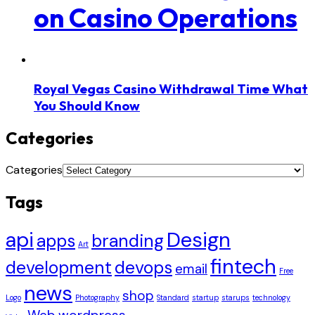
on Casino Operations
Royal Vegas Casino Withdrawal Time What
You Should Know
Categories
Categories
Tags
api
Design
apps
branding
Art
fintech
development
devops
email
Free
news
shop
Logo
Photography
Standard
startup
starups
technology