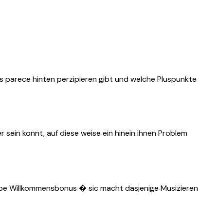
s parece hinten perzipieren gibt und welche Pluspunkte
 sein konnt, auf diese weise ein hinein ihnen Problem
be Willkommensbonus � sic macht dasjenige Musizieren