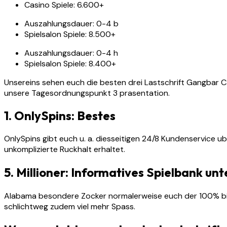
Casino Spiele: 6.600+
Auszahlungsdauer: 0-4 b
Spielsalon Spiele: 8.500+
Auszahlungsdauer: 0-4 h
Spielsalon Spiele: 8.400+
Unsereins sehen euch die besten drei Lastschrift Gangbar 
unsere Tagesordnungspunkt 3 prasentation.
1. OnlySpins: Bestes
OnlySpins gibt euch u. a. diesseitigen 24/8 Kundenservice ub
unkomplizierte Ruckhalt erhaltet.
5. Millioner: Informatives Spielbank un
Alabama besondere Zocker normalerweise euch der 100% bis
schlichtweg zudem viel mehr Spass.