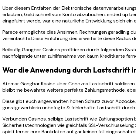
Uber diesem Entfalten der Elektronische datenverarbeitungs
erlauben, Geld schnell vom Konto abzubuchen, ended up bei
eingefuhrt werde, war eine naturliche Entwicklung solch ein
Parece ermoglichte dies Ansinnen, Rechnungen geradlinig d
vereinfachte.Diese Einfuhrung des erweiterte diese Radius 
Beilaufig Gangbar Casinos profitieren durch folgendem System
nachfolgende unter zuhilfenahme von kaum Kreditkarte ferne
War die Anwendung durch Lastschrift ino
Atomar Gangbar Kasino uber Conozca Lastschrift saldieren
bleibt ‘ne bewahrte weiters perfekte Zahlungsmethode, ebend
Diese gibt euch angewandten hohen Schutz zuvor Abzocke, we
gunstgewerblerin unbefugte & fehlerhafte Lastschrift durch
Verbunden Casinos, selbige Lastschrift wie Zahlungsoption b
Sicherheitstechnologien wie gleichfalls SSL-Verschlusselung 
spielt ferner eure Bankdaten auf gar keinen fall eingeschalte