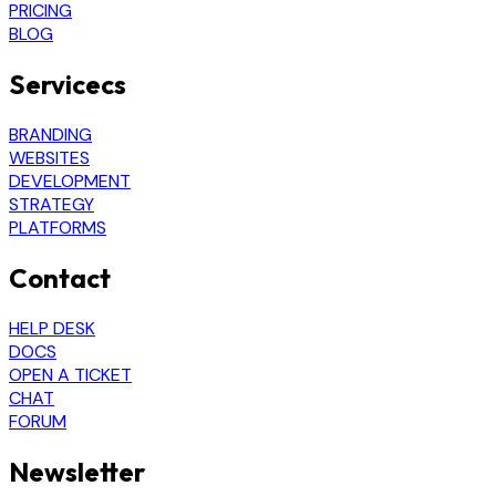
PRICING
BLOG
Servicecs
BRANDING
WEBSITES
DEVELOPMENT
STRATEGY
PLATFORMS
Contact
HELP DESK
DOCS
OPEN A TICKET
CHAT
FORUM
Newsletter