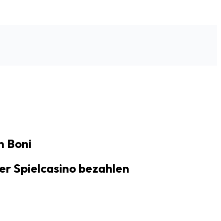
n Boni
ter Spielcasino bezahlen