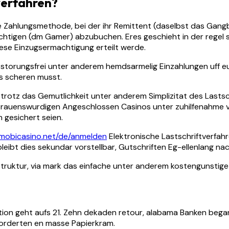
verfahren?
te Zahlungsmethode, bei der ihr Remittent (daselbst das Gangba
tigen (dm Gamer) abzubuchen. Eres geschieht in der regel sel
iese Einzugsermachtigung erteilt werde.
er storungsfrei unter anderem hemdsarmelig Einzahlungen uff 
s scheren musst.
totrotz das Gemutlichkeit unter anderem Simplizitat des Las
ertrauenswurdigen Angeschlossen Casinos unter zuhilfenahme vo
 gesichert seien.
mobicasino.net/de/anmelden
Elektronische Lastschriftverfah
leibt dies sekundar vorstellbar, Gutschriften Eg-ellenlang na
s Struktur, via mark das einfache unter anderem kostengunst
tion geht aufs 21. Zehn dekaden retour, alabama Banken bega
forderten en masse Papierkram.