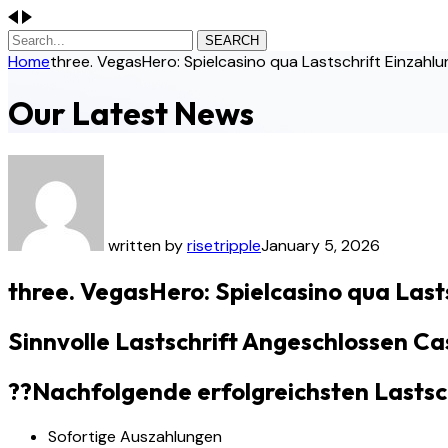
SEARCH
Home
three. VegasHero: Spielcasino qua Lastschrift Einzahl
Our Latest News
written by
risetripple
January 5, 2026
three. VegasHero: Spielcasino qua Last
Sinnvolle Lastschrift Angeschlossen Cas
??Nachfolgende erfolgreichsten Lasts
Sofortige Auszahlungen