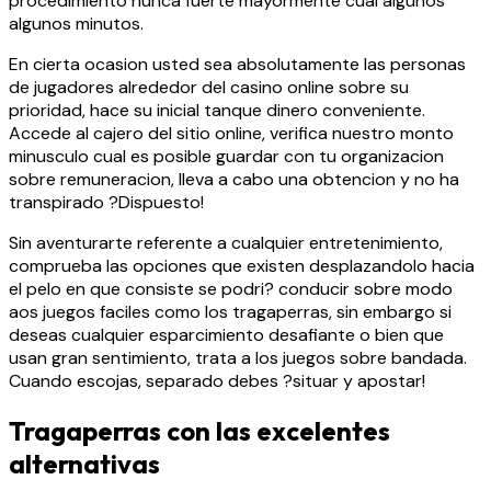
procedimiento nunca fuerte mayormente cual algunos
algunos minutos.
En cierta ocasion usted sea absolutamente las personas
de jugadores alrededor del casino online sobre su
prioridad, hace su inicial tanque dinero conveniente.
Accede al cajero del sitio online, verifica nuestro monto
minusculo cual es posible guardar con tu organizacion
sobre remuneracion, lleva a cabo una obtencion y no ha
transpirado ?Dispuesto!
Sin aventurarte referente a cualquier entretenimiento,
comprueba las opciones que existen desplazandolo hacia
el pelo en que consiste se podri? conducir sobre modo
aos juegos faciles como los tragaperras, sin embargo si
deseas cualquier esparcimiento desafiante o bien que
usan gran sentimiento, trata a los juegos sobre bandada.
Cuando escojas, separado debes ?situar y apostar!
Tragaperras con las excelentes
alternativas