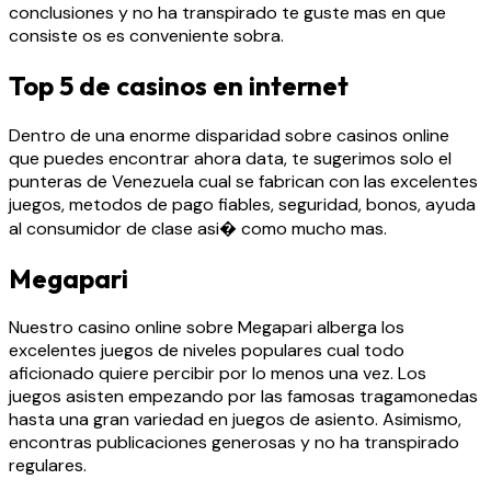
conclusiones y no ha transpirado te guste mas en que
consiste os es conveniente sobra.
Top 5 de casinos en internet
Dentro de una enorme disparidad sobre casinos online
que puedes encontrar ahora data, te sugerimos solo el
punteras de Venezuela cual se fabrican con las excelentes
juegos, metodos de pago fiables, seguridad, bonos, ayuda
al consumidor de clase asi� como mucho mas.
Megapari
Nuestro casino online sobre Megapari alberga los
excelentes juegos de niveles populares cual todo
aficionado quiere percibir por lo menos una vez. Los
juegos asisten empezando por las famosas tragamonedas
hasta una gran variedad en juegos de asiento. Asimismo,
encontras publicaciones generosas y no ha transpirado
regulares.