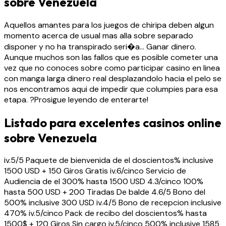
sobre Venezuela
Aquellos amantes para los juegos de chiripa deben algun
momento acerca de usual mas alla sobre separado
disponer y no ha transpirado seri�a… Ganar dinero.
Aunque muchos son las fallos que es posible cometer una
vez que no conoces sobre como participar casino en linea
con manga larga dinero real desplazandolo hacia el pelo se
nos encontramos aqui de impedir que columpies para esa
etapa. ?Prosigue leyendo de enterarte!
Listado para excelentes casinos online
sobre Venezuela
iv.5/5 Paquete de bienvenida de el doscientos% inclusive
1500 USD + 150 Giros Gratis iv.6/cinco Servicio de
Audiencia de el 300% hasta 1500 USD 4.3/cinco 100%
hasta 500 USD + 200 Tiradas De balde 4.6/5 Bono del
500% inclusive 300 USD iv.4/5 Bono de recepcion inclusive
470% iv.5/cinco Pack de recibo del doscientos% hasta
1500$ + 120 Giros Sin cargo iv.5/cinco 500% inclusive 1585