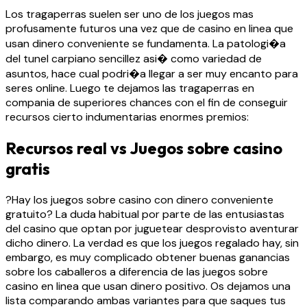
Los tragaperras suelen ser uno de los juegos mas
profusamente futuros una vez que de casino en linea que
usan dinero conveniente se fundamenta. La patologi�a
del tunel carpiano sencillez asi� como variedad de
asuntos, hace cual podri�a llegar a ser muy encanto para
seres online. Luego te dejamos las tragaperras en
compania de superiores chances con el fin de conseguir
recursos cierto indumentarias enormes premios:
Recursos real vs Juegos sobre casino
gratis
?Hay los juegos sobre casino con dinero conveniente
gratuito? La duda habitual por parte de las entusiastas
del casino que optan por juguetear desprovisto aventurar
dicho dinero. La verdad es que los juegos regalado hay, sin
embargo, es muy complicado obtener buenas ganancias
sobre los caballeros a diferencia de las juegos sobre
casino en linea que usan dinero positivo. Os dejamos una
lista comparando ambas variantes para que saques tus