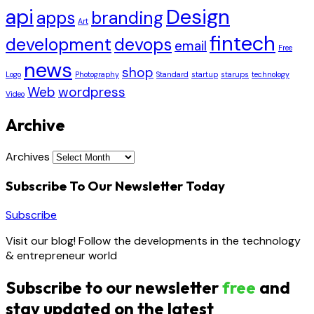
api
Design
apps
branding
Art
fintech
development
devops
email
Free
news
shop
Logo
Photography
Standard
startup
starups
technology
Web
wordpress
Video
Archive
Archives
Subscribe To Our Newsletter Today
Subscribe
Visit our blog! Follow the developments in the technology
& entrepreneur world
Subscribe to our newsletter
free
and
stay updated on the latest