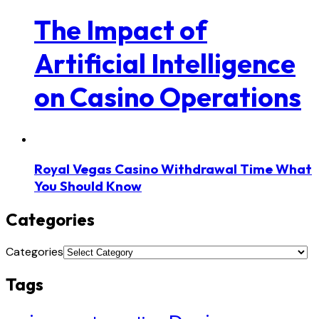
The Impact of
Artificial Intelligence
on Casino Operations
Royal Vegas Casino Withdrawal Time What
You Should Know
Categories
Categories
Tags