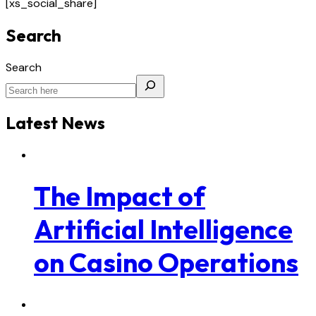
[xs_social_share]
Search
Search
Latest News
The Impact of
Artificial Intelligence
on Casino Operations