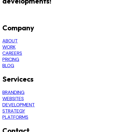
developments!
Company
ABOUT
WORK
CAREERS
PRICING
BLOG
Servicecs
BRANDING
WEBSITES
DEVELOPMENT
STRATEGY
PLATFORMS
Contact