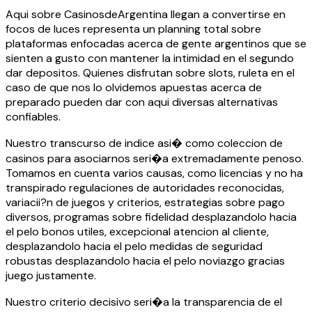
Aqui sobre CasinosdeArgentina llegan a convertirse en
focos de luces representa un planning total sobre
plataformas enfocadas acerca de gente argentinos que se
sienten a gusto con mantener la intimidad en el segundo
dar depositos. Quienes disfrutan sobre slots, ruleta en el
caso de que nos lo olvidemos apuestas acerca de
preparado pueden dar con aqui diversas alternativas
confiables.
Nuestro transcurso de indice asi� como coleccion de
casinos para asociarnos seri�a extremadamente penoso.
Tomamos en cuenta varios causas, como licencias y no ha
transpirado regulaciones de autoridades reconocidas,
variacii?n de juegos y criterios, estrategias sobre pago
diversos, programas sobre fidelidad desplazandolo hacia
el pelo bonos utiles, excepcional atencion al cliente,
desplazandolo hacia el pelo medidas de seguridad
robustas desplazandolo hacia el pelo noviazgo gracias
juego justamente.
Nuestro criterio decisivo seri�a la transparencia de el