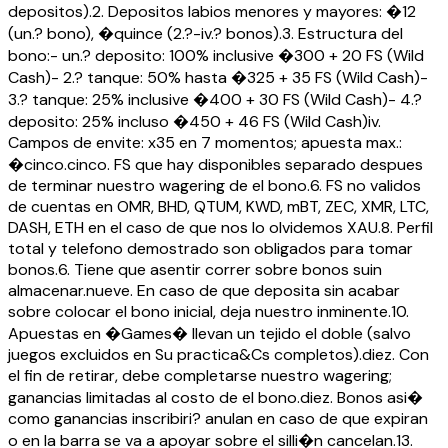
depositos).2. Depositos labios menores y mayores: �12
(un.? bono), �quince (2.?-iv.? bonos).3. Estructura del
bono:- un.? deposito: 100% inclusive �300 + 20 FS (Wild
Cash)- 2.? tanque: 50% hasta �325 + 35 FS (Wild Cash)-
3.? tanque: 25% inclusive �400 + 30 FS (Wild Cash)- 4.?
deposito: 25% incluso �450 + 46 FS (Wild Cash)iv.
Campos de envite: x35 en 7 momentos; apuesta max.:
�cinco.cinco. FS que hay disponibles separado despues
de terminar nuestro wagering de el bono.6. FS no validos
de cuentas en OMR, BHD, QTUM, KWD, mBT, ZEC, XMR, LTC,
DASH, ETH en el caso de que nos lo olvidemos XAU.8. Perfil
total y telefono demostrado son obligados para tomar
bonos.6. Tiene que asentir correr sobre bonos suin
almacenar.nueve. En caso de que deposita sin acabar
sobre colocar el bono inicial, deja nuestro inminente.10.
Apuestas en �Games� llevan un tejido el doble (salvo
juegos excluidos en Su practica&Cs completos).diez. Con
el fin de retirar, debe completarse nuestro wagering;
ganancias limitadas al costo de el bono.diez. Bonos asi�
como ganancias inscribiri? anulan en caso de que expiran
o en la barra se va a apoyar sobre el silli�n cancelan.13.