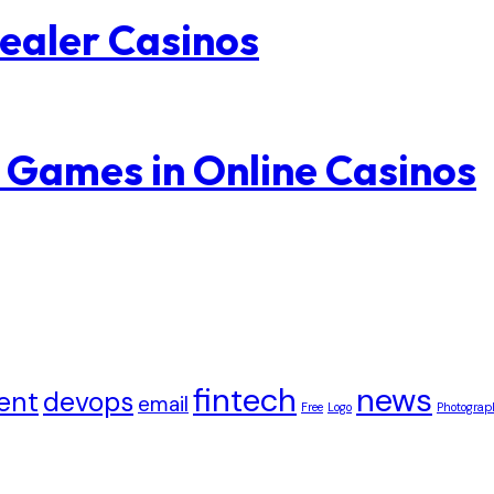
Dealer Casinos
r Games in Online Casinos
fintech
news
ent
devops
email
Free
Logo
Photograp