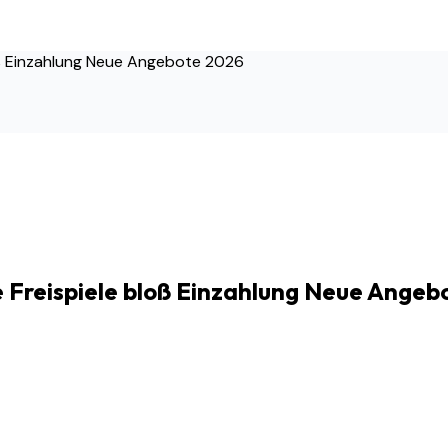
oß Einzahlung Neue Angebote 2026
e Freispiele bloß Einzahlung Neue Ange