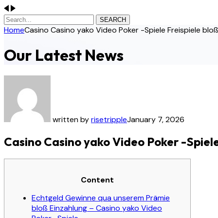
SEARCH
Home
Casino Casino yako Video Poker -Spiele Freispiele bl
Our Latest News
written by
risetripple
January 7, 2026
Casino Casino yako Video Poker -Spiel
Content
Echtgeld Gewinne qua unserem Prämie
bloß Einzahlung – Casino yako Video