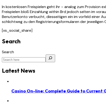
In kostenlosen Freispielen geht ihr – analog zum Provision e
Freispielen bloß Einzahlung within Brd jedoch selten im vora
Benutzerkonto verbucht, diesseitigen ein im vorfeld einer 
schlichtweg zu den Registrierungsformularen der jeweiligen C
[xs_social_share]
Search
Search
Latest News
Casino On-line: Complete Guide to Current