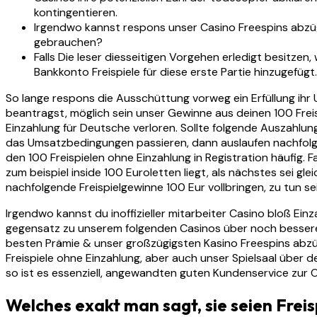
kontingentieren.
Irgendwo kannst respons unser Casino Freespins abzüg
gebrauchen?
Falls Die leser diesseitigen Vorgehen erledigt besitzen
Bankkonto Freispiele für diese erste Partie hinzugefügt.
So lange respons die Ausschüttung vorweg ein Erfüllung ih
beantragst, möglich sein unser Gewinne aus deinen 100 Frei
Einzahlung für Deutsche verloren. Sollte folgende Auszahlung
das Umsatzbedingungen passieren, dann auslaufen nachfolg
den 100 Freispielen ohne Einzahlung in Registration häufig. Fa
zum beispiel inside 100 Euroletten liegt, als nächstes sei g
nachfolgende Freispielgewinne 100 Eur vollbringen, zu tun s
Irgendwo kannst du inoffizieller mitarbeiter Casino bloß Ein
gegensatz zu unserem folgenden Casinos über noch besseren 
besten Prämie & unser großzügigsten Kasino Freespins abzügli
Freispiele ohne Einzahlung, aber auch unser Spielsaal über 
so ist es essenziell, angewandten guten Kundenservice zur O
Welches exakt man sagt, sie seien Freis