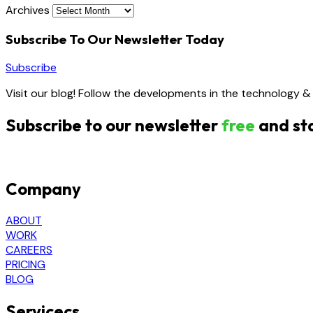
Archives
Subscribe To Our Newsletter Today
Subscribe
Visit our blog! Follow the developments in the technology 
Subscribe to our newsletter
free
and st
Company
ABOUT
WORK
CAREERS
PRICING
BLOG
Servicecs