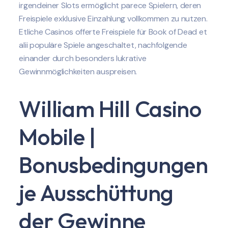
irgendeiner Slots ermöglicht parece Spielern, deren
Freispiele exklusive Einzahlung vollkommen zu nutzen.
Etliche Casinos offerte Freispiele für Book of Dead et
alii populäre Spiele angeschaltet, nachfolgende
einander durch besonders lukrative
Gewinnmöglichkeiten auspreisen.
William Hill Casino
Mobile |
Bonusbedingungen
je Ausschüttung
der Gewinne