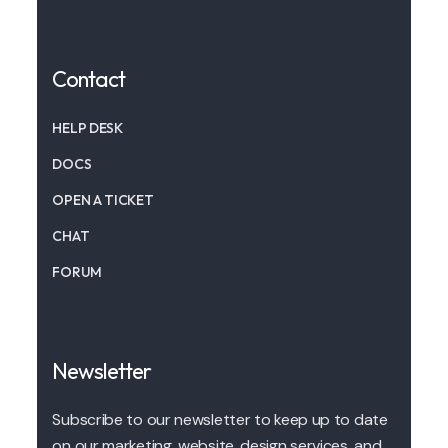
Contact
HELP DESK
DOCS
OPEN A TICKET
CHAT
FORUM
Newsletter
Subscribe to our newsletter to keep up to date
on our marketing, website, design services, and