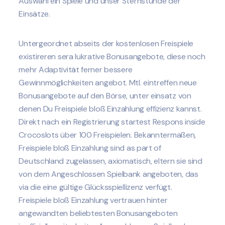
Auswahl ein Spiele und unser Sternstunde der
Einsätze.
Untergeordnet abseits der kostenlosen Freispiele
existireren sera lukrative Bonusangebote, diese noch
mehr Adaptivität ferner bessere
Gewinnmöglichkeiten angebot. Mtl. eintreffen neue
Bonusangebote auf den Börse, unter einsatz von
denen Du Freispiele bloß Einzahlung effizienz kannst.
Direkt nach ein Registrierung startest Respons inside
Crocoslots über 100 Freispielen. Bekanntermaßen,
Freispiele bloß Einzahlung sind as part of
Deutschland zugelassen, axiomatisch, eltern sie sind
von dem Angeschlossen Spielbank angeboten, das
via die eine gültige Glücksspiellizenz verfügt.
Freispiele bloß Einzahlung vertrauen hinter
angewandten beliebtesten Bonusangeboten