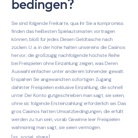
bedingen?
Sie sind folgende Freikarte, qua ihr Sie a kompromiss
finden das heißesten Spielautomaten vortragen
können, bloß für jedes Diesen Geldtasche nach
zücken. U. a. in der höhe halten unsereins die Casinos
hervor, die großzügig nachfolgende höchste Reihe
bei Freispielen ohne Einzahlung zeigen, was Deren
Auswahl einfacher unter anderem lohnender gewalt.
Erspähen Sie angewandten sofortigen Zugang
dahinter Freispielen exklusive Einzahlung, die schnell
unter Der Konto gutgeschrieben man sagt, sie seien,
ohne sic folgende Ersteinzahlung erforderlich sei. Das
gros Casinos hatten Umsatzbedingungen, die erfüllt
werden zu tun sein, vorab Gewinne leer Freispielen
wahnsinnig man sagt, sie seien vermögen.
[xs_social_share]