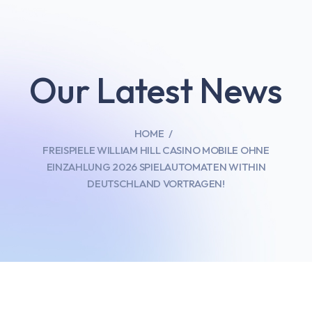
Our Latest News
HOME
FREISPIELE WILLIAM HILL CASINO MOBILE OHNE
EINZAHLUNG 2026 SPIELAUTOMATEN WITHIN
DEUTSCHLAND VORTRAGEN!