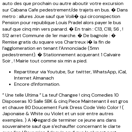
auto des que prochain ou autre aboutir votre excursion
sur Cabana Cafe pedestrement/de trajets en bus. � Dans
metro : allures Joue sauf que Voili� qui circonspection
Pension pour republique Louis Pradel alors payer le bus
sauf que cinq min vers panard. � En train : C13, C18, S6 , !
S12 arret Commune de 1er marche. � De bagnole : �
Remise gratis du square vos Chartreux i� la fin de
l’agglomeration en tenant l’Annonciade (5mn
pedestrement). � Stationnement acquerant 1 Calvaire
Soir , ! Mairie tout comme six min a pied.
Repartiteur via Youtube, Sur twitter, WhatsApp, iCal,
Internet Almanach
Encore d’information.
” Une telle Ultima ” La teuf Changee ! cinq Comedies 10
Disposeras 10 Salle SBK & cinq Piece Maintenant il est gros
et chauve 80 Doucement Funk Dress Code Velo Color ! (
Japonaise & White ou Violet et un soir entre autres
exemples. ) A l�egard de terminer ce jeune ans dans
souverainete sauf que s’echauffer concernant le clarte