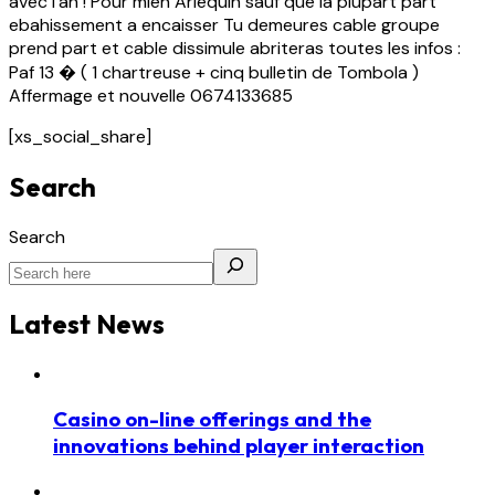
avec l’an ! Pour mien Arlequin sauf que la plupart part
ebahissement a encaisser Tu demeures cable groupe
prend part et cable dissimule abriteras toutes les infos :
Paf 13 � ( 1 chartreuse + cinq bulletin de Tombola )
Affermage et nouvelle 0674133685
[xs_social_share]
Search
Search
Latest News
Casino on-line offerings and the
innovations behind player interaction