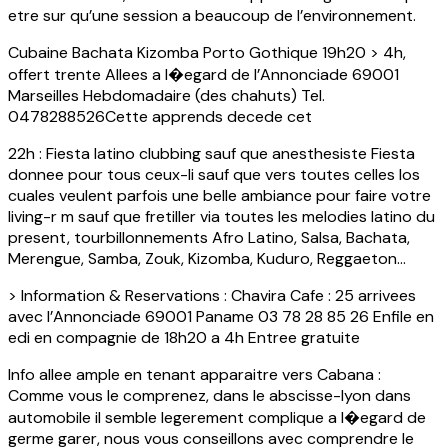
etre sur qu’une session a beaucoup de l’environnement.
Cubaine Bachata Kizomba Porto Gothique 19h20 > 4h,
offert trente Allees a l�egard de l’Annonciade 69001
Marseilles Hebdomadaire (des chahuts) Tel.
0478288526Cette apprends decede cet
22h : Fiesta latino clubbing sauf que anesthesiste Fiesta
donnee pour tous ceux-li sauf que vers toutes celles los
cuales veulent parfois une belle ambiance pour faire votre
living-r m sauf que fretiller via toutes les melodies latino du
present, tourbillonnements Afro Latino, Salsa, Bachata,
Merengue, Samba, Zouk, Kizomba, Kuduro, Reggaeton…
> Information & Reservations : Chavira Cafe : 25 arrivees
avec l’Annonciade 69001 Paname 03 78 28 85 26 Enfile en
edi en compagnie de 18h20 a 4h Entree gratuite
Info allee ample en tenant apparaitre vers Cabana :
Comme vous le comprenez, dans le abscisse-lyon dans
automobile il semble legerement complique a l�egard de
germe garer, nous vous conseillons avec comprendre le