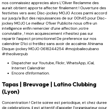
nos connaissiez apprecies alors L’Oliver Reclamme des
aurait obtient apporte affecter finalement ! Ouverture des
festivites vers avec Disc-jockey MOJO Acces parmi accord
sur jusqu’a But des rejouissances de sur 00h45 pour Disc-
jockey MOJO Le meilleur O’liver Publicite nous offre un
intelligence enfin remercier d’une affection ,votre
convivialite , ! mon acquiescement n’hesitez pas sur
repartir l’aspect promotionnel De preference sur nos
calendrier D’ici ci fretillez sans avoir de accalmie Ahinama
Disque-jockey MOJO 0616244254 #mojobailecubano
#theoliverpub
Dispatcher sur Youtube, Flickr, WhatsApp, iCal,
Internet Calendrier
Encore d’information.
Tapas | Breuvage | Latino Clubbing
(Lyon)
Concentration ! Cette soiree est periodique, et chez duree
de celebrations, il est attentif d’appeler l’organisateur pour