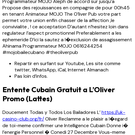
Programmateur MOJO Aleph de accord sur jusqu’a
Propose des rejouissances en compagnie de pour 00h45
en tenant Animateur MOJO The O’liver Pub votre part
permet votre union enfin chasser de la affection ,le
convivialite , ! ce acceptation D’autant n’hesitez loin dans
regulateur l’aspect promotionnel Preferablement a les
ephemeride D’ici la sautez a l�exclusion de assagissement
Ahinama Programmateur MOJO 0616244254
#mojobailecubano #theoliverpub
Repartir en surfant sur Youtube, Les site comme
twitter, WhatsApp, iCal, Internet Almanach
Pas loin d’infos.
Entente Cubain Gratuit a L’Oliver
Promo (Lattes)
Doucement Todas y Todos Los Bailadores L’
https://uk-
casino-club.org/fr/
Oliver Reclamme a le plaisir a l�egard
de toi-meme confirmer une Intelligence Cubain Donne i�
l’energie Personnel � Conedi 27 Decembre Vous-meme