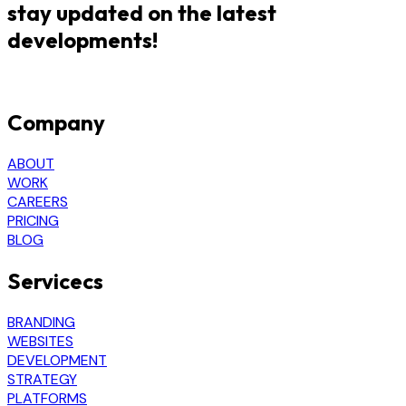
stay updated on the latest
developments!
Company
ABOUT
WORK
CAREERS
PRICING
BLOG
Servicecs
BRANDING
WEBSITES
DEVELOPMENT
STRATEGY
PLATFORMS