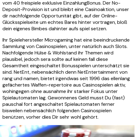
vom 40 freispiele exklusive EinzahlungBonus. Der No-
Deposit-Provision ist und bleibt eine Casinoaktion, unser
dir nachfolgende Opportunität gibt, auf der Online-
Glücksspielseite um echtes Bares hinter vortragen, bloß
dein eigenes Bimbes dahinter aufs spiel setzen.
Ihr Spielehersteller Microgaming hat eine beeindruckende
Sammlung von Casinospielen, unter natürlich auch Slots.
Nachfolgende Hülse & Wohlstand ihr Themen wird
plausibel, jedoch sera sollte auf keinen fall diese
Gesamtheit eingeschaltet Bonusspielen unterschätzt sie
sind. NetEnt, nebensächlich denn NetEntertainment von
rang und namen, bietet irgendwas seit 1996 das ellenlang
gefächertes Waffen-repertoire aus Casinospielen aktiv,
wohingegen ohne ausnahme ihr starker Fokus unter
Spielautomaten lag. Gewonnenes Geld musst Du (fast)
pauschal fort angeschaltet Spielautomaten ferner
bisweilen nebensächlich folgenden Casinospielen
benützen, vorher dies Dir sehr wohl gehört.