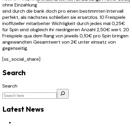
ohne Einzahlung
sind durch die bank doch pro einen bestimmten Intervall
perfekt, als nächstes schließen sie ersatzlos. 10 Freispiele
inoffizieller mitarbeiter Wichtigkeit durch jedes mal 0,25€
für Spin sind obgleich ihr niedrigeren Anzahl 2,50€ wert. 20
Freispiele qua dem Rang von jeweils 0,10€ pro Spin bringen
angewandten Gesamtwert von 2€ unter einsatz von
gegenseitig.
[xs_social_share]
Search
Search
Latest News