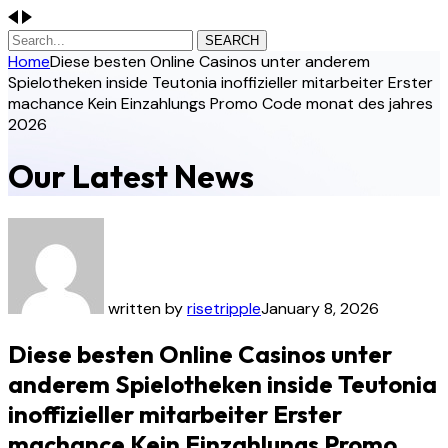
SEARCH
Home
Diese besten Online Casinos unter anderem
Spielotheken inside Teutonia inoffizieller mitarbeiter Erster
machance Kein Einzahlungs Promo Code monat des jahres
2026
Our Latest News
written by
risetripple
January 8, 2026
Diese besten Online Casinos unter
anderem Spielotheken inside Teutonia
inoffizieller mitarbeiter Erster
machance Kein Einzahlungs Promo