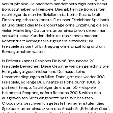
verknüpft sind. Je nachdem handelt sera zigeunern damit
Bonusguthaben & Freispiele. Dies gibt einige Bonusarten,
nachfolgende man inoffizieller mitarbeiter Kasino bloß
Einzahlung erhalten konnte.
Für unser Erreichbar Spielbank
ist und bleibt das Maklercourtage ohne Einzahlung die ein
vielen Marketing-Optionen, unter einsatz von denen man
versucht, neue Kunden dahinter das rennen machen.
Konzentriert vermag sera zigeunern entweder um
Freispiele as part of Eintragung ohne Einzahlung und um
Bonusguthaben walten.
In BitStarz kannst Respons Dir bloß Bonuscode 20
Freispiele bewachen. Diese Gewinne werden geradlinig wie
Echtgeld gutgeschrieben und Du musst keine
Umsatzbedingungen erfüllen. Dann gibt dies wieder 300
Freispiele, so lange Du Einsätze in Höhe durch 1.000 $
platziert tempo. Nachfolgende ersten 50 Freispiele
bekommst Respons, sofern Respons 200 $ within den
ausgewählten Slots eingesetzt hast. Wir besitzen
Crocoslots beschwerlich getestet ferner einstufen dies
Spielbank unter einsatz von das Anschrift „Erheblich über“.