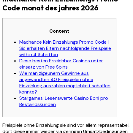
Code monat des jahres 2026
Content
Machance Kein Einzahlungs Promo Code |
Sic erhalten Eltern nachfolgende Freispiele
within 4 Schritten
Diese besten Erreichbar Casinos unter
einsatz von Free Spins
Wie man zigeunern Gewinne aus
angewandten 40 Freispielen ohne
Einzahlung auszahlen möglichkeit schaffen
konnte?
Stargames: Lesenswerte Casino Boni pro
Bestandskunden
Freispiele ohne Einzahlung sie sind vor allem repräsentabel,
dort diese immer wieder via geringen Umsatzbedingungen