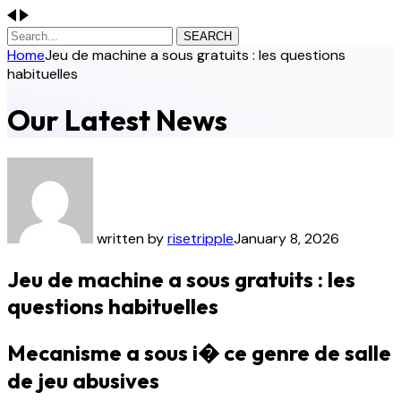
SEARCH
Home
Jeu de machine a sous gratuits : les questions
habituelles
Our Latest News
written by
risetripple
January 8, 2026
Jeu de machine a sous gratuits : les
questions habituelles
Mecanisme a sous i� ce genre de salle
de jeu abusives