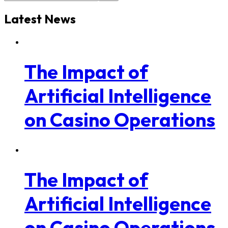
Latest News
The Impact of
Artificial Intelligence
on Casino Operations
The Impact of
Artificial Intelligence
on Casino Operations