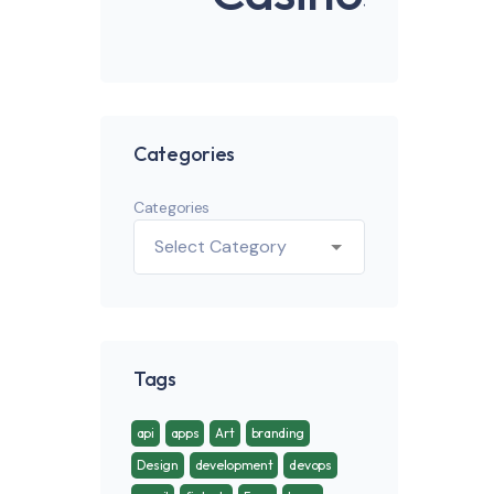
Categories
Categories
Tags
api
apps
Art
branding
Design
development
devops