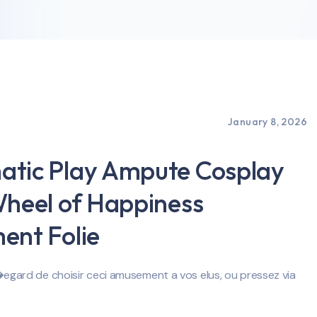
January 8, 2026
tic Play Ampute Cosplay
heel of Happiness
ent Folie
�egard de choisir ceci amusement a vos elus, ou pressez via