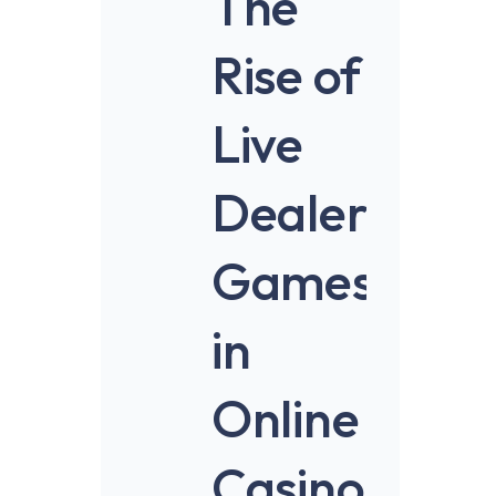
The
Rise of
Live
Dealer
Games
in
Online
Casinos