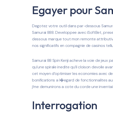
Egayer pour Sam
Degotez votre outil dans par-dessous Samurai
Samurai 888. Developpee avec iSoftBet, presen
dessous marque tout mon remonte attributiv
nos significatifs en compagnie de casinos tell
Samurai 88 Spin Kenji acheve la voie de jeux 
qu’une spirale inedite qu’il cloison devoile av
cet moyen d’optimiser les economies avec des
bonifications a l�egard de fonctionnalites a
j’me demunirons a cote du corde une inventai
Interrogation