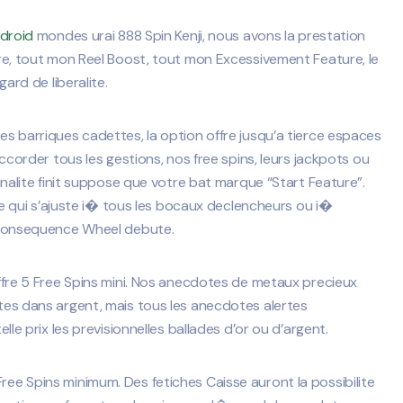
ndroid
mondes urai 888 Spin Kenji, nous avons la prestation
re, tout mon Reel Boost, tout mon Excessivement Feature, le
ard de liberalite.
s barriques cadettes, la option offre jusqu’a tierce espaces
ccorder tous les gestions, nos free spins, leurs jackpots ou
nnalite finit suppose que votre bat marque “Start Feature”.
te qui s’ajuste i� tous les bocaux declencheurs ou i�
 consequence Wheel debute.
ffre 5 Free Spins mini. Nos anecdotes de metaux precieux
es dans argent, mais tous les anecdotes alertes
le prix les previsionnelles ballades d’or ou d’argent.
e Spins minimum. Des fetiches Caisse auront la possibilite