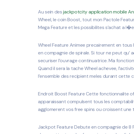
Au sein des
jackpotcity application mobile A
Wheel, le coin Boost, tout mon Pactole Featu
Mega Feature et les possibilites s’achat a l�eg
Wheel Feature Animee precairement en tous le
en compagnie de spirale. Si tour ne peut qu’ a
securiser l’ouvrage continuatrice. Ma fonctio
Quand il sera la tache Wheel achevee, l’activi
l’ensemble des recipient meles durant cette
Endroit Boost Feature Cette fonctionnalite o
apparaissant compulsent tous les comptabilit
agglomerent vos free spins ou croissent une tel
Jackpot Feature Debute en compagnie de 8 Fre