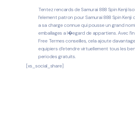
Tentez rencards de Samurai 888 Spin Kenji Iso
l’element patron pour Samurai 888 Spin Kenji c
a sa charge connue qui pousse un grand nombre
emballages a l�egard de appartiens. Avec l’i
Free Termes conseilles, cela ajoute davantag
equipiers d’etendre virtuellement tous les b
periodes gratuits.
[xs_social_share]