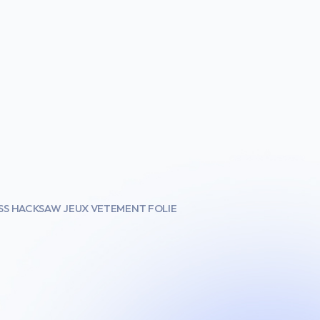
SS HACKSAW JEUX VETEMENT FOLIE