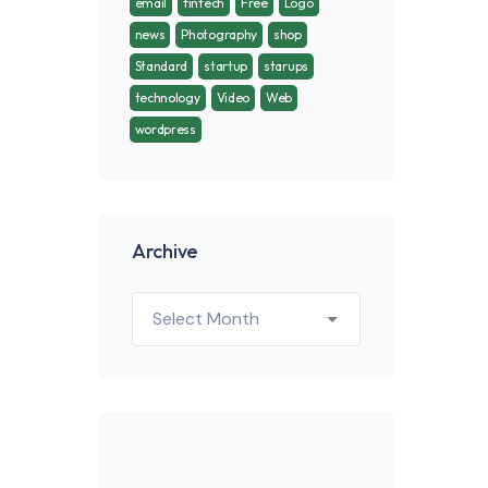
email
fintech
Free
Logo
news
Photography
shop
Standard
startup
starups
technology
Video
Web
wordpress
Archive