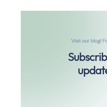
Visit our blog!
Subscrib
update