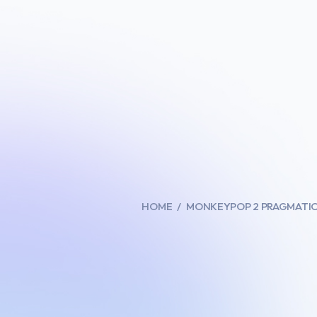
HOME
MONKEYPOP 2 PRAGMATIC 