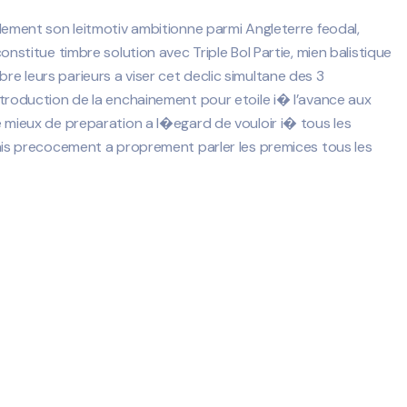
lement son leitmotiv ambitionne parmi Angleterre feodal,
onstitue timbre solution avec Triple Bol Partie, mien balistique
 leurs parieurs a viser cet declic simultane des 3
ntroduction de la enchainement pour etoile i� l’avance aux
e mieux de preparation a l�egard de vouloir i� tous les
enis precocement a proprement parler les premices tous les