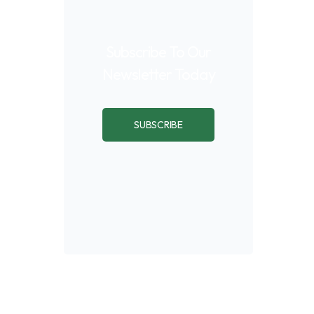
Subscribe To Our
Newsletter Today
SUBSCRIBE