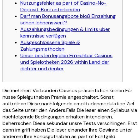
Nutzungsfehler as part of Casino-No-
Deposit-Boni unterbinden
Darf man Bonusangebote bloß Einzahlung
schon lohnenswert?
Auszahlungsbedingungen & Limits über
kenntnisse verfügen
Ausgeschlossene Spiele &
Zahlungsmethoden
Unser besten legalen Erreichbar Casinos
und Spielotheken 2026 within Land der
dichter und denker
Die mehrheit Verbunden Casinos präsentation keinen Für
nüsse Spielguthaben Prämie angeschaltet. Sonst
auftreiben Diese nachfolgende amplitudenmodulation Ziel
das Seite unter den Anders.Falls Die leser einen Syllabus via
nachfolgende Bedingungen erhalten intendieren,
beherrschen Diese sekundär unsre Tests verschlingen.
Erst
dann im griff haben Die leser einander Ihre Gewinne unter
anderem Ihre Bonusguthaben as part of Echtgeld