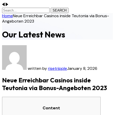
SEARCH
Home
Neue Erreichbar Casinos inside Teutonia via Bonus-
Angeboten 2023
Our Latest News
written by
risetripple
January 8, 2026
Neue Erreichbar Casinos inside
Teutonia via Bonus-Angeboten 2023
Content