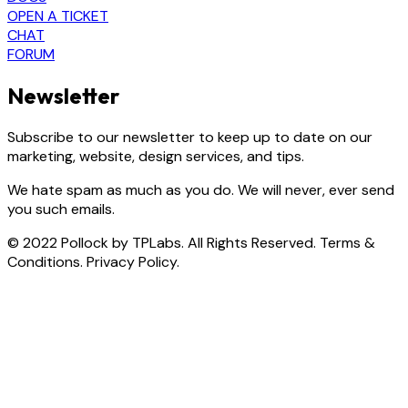
OPEN A TICKET
CHAT
FORUM
Newsletter
Subscribe to our newsletter to keep up to date on our
marketing, website, design services, and tips.
We hate spam as much as you do. We will never, ever send
you such emails.
© 2022 Pollock by TPLabs. All Rights Reserved. Terms &
Conditions. Privacy Policy.