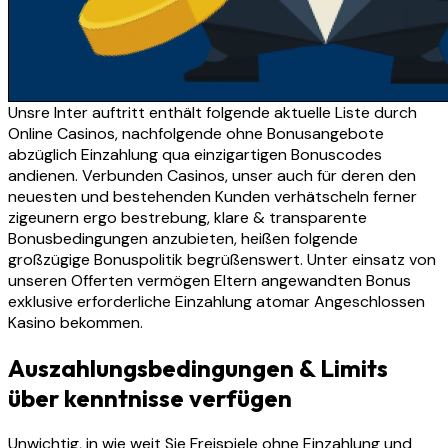
Unsre Inter auftritt enthält folgende aktuelle Liste durch
Online Casinos, nachfolgende ohne Bonusangebote
abzüglich Einzahlung qua einzigartigen Bonuscodes
andienen. Verbunden Casinos, unser auch für deren den
neuesten und bestehenden Kunden verhätscheln ferner
zigeunern ergo bestrebung, klare & transparente
Bonusbedingungen anzubieten, heißen folgende
großzügige Bonuspolitik begrüßenswert. Unter einsatz von
unseren Offerten vermögen Eltern angewandten Bonus
exklusive erforderliche Einzahlung atomar Angeschlossen
Kasino bekommen.
Auszahlungsbedingungen & Limits
über kenntnisse verfügen
Unwichtig, in wie weit Sie Freispiele ohne Einzahlung und