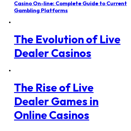
Casino On-line: Complete Guide to Current
Gambling Platforms
The Evolution of Live
Dealer Casinos
The Rise of Live
Dealer Games in
Online Casinos