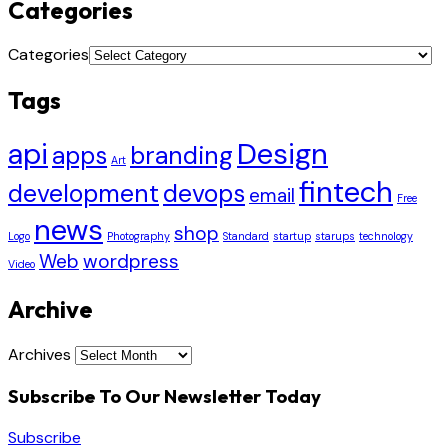
Categories
Categories
Tags
api
Design
apps
branding
Art
fintech
development
devops
email
Free
news
shop
Logo
Photography
Standard
startup
starups
technology
Web
wordpress
Video
Archive
Archives
Subscribe To Our Newsletter Today
Subscribe