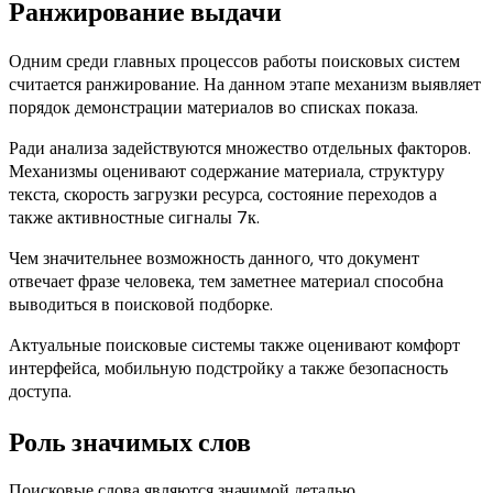
Ранжирование выдачи
Одним среди главных процессов работы поисковых систем
считается ранжирование. На данном этапе механизм выявляет
порядок демонстрации материалов во списках показа.
Ради анализа задействуются множество отдельных факторов.
Механизмы оценивают содержание материала, структуру
текста, скорость загрузки ресурса, состояние переходов а
также активностные сигналы 7к.
Чем значительнее возможность данного, что документ
отвечает фразе человека, тем заметнее материал способна
выводиться в поисковой подборке.
Актуальные поисковые системы также оценивают комфорт
интерфейса, мобильную подстройку а также безопасность
доступа.
Роль значимых слов
Поисковые слова являются значимой деталью