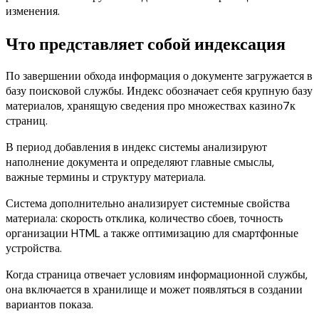
изменения.
Что представляет собой индексация
По завершении обхода информация о документе загружается в
базу поисковой службы. Индекс обозначает себя крупную базу
материалов, хранящую сведения про множествах казино7к
страниц.
В период добавления в индекс системы анализируют
наполнение документа и определяют главные смыслы,
важные термины и структуру материала.
Система дополнительно анализирует системные свойства
материала: скорость отклика, количество сбоев, точность
организации HTML а также оптимизацию для смартфонные
устройства.
Когда страница отвечает условиям информационной службы,
она включается в хранилище и может появляться в создании
вариантов показа.