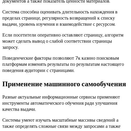
документов а также показатель ценности материалов.
Система способна оценивать длительность нахождения в
пределах странице, регулярность возвращений к списку
выдачи, уровень изучения и взаимодействие с ресурсом.
Если посетители оперативно оставляют страницу, алгоритм
может сделать вывод о слабой соответствии страницы
запросу.
Поведенческие факторы позволяют 7к казино поисковым
платформам изменять результаты по результатам настоящего
поведения аудитории с страницами.
Применение машинного самообучения
Разные актуальные информационные сервисы применяют
инструменты автоматического обучения ради улучшения
качества выдачи.
Системы умеют изучать масштабные массивы сведений а
также определять сложные связи между запросами а также